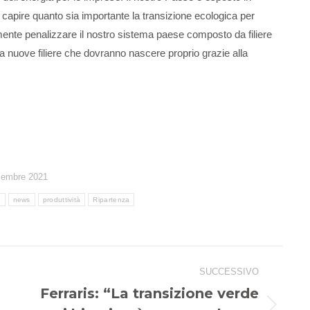
apire quanto sia importante la transizione ecologica per
mente penalizzare il nostro sistema paese composto da filiere
nuove filiere che dovranno nascere proprio grazie alla
cembre 2021
e
news
produttività
Ripartenza
SUCCESSIVO
Ferraris: “La transizione verde