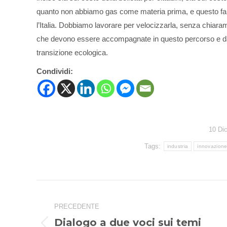
quanto non abbiamo gas come materia prima, e questo fa c
l’Italia. Dobbiamo lavorare per velocizzarla, senza chiara
che devono essere accompagnate in questo percorso e da 
transizione ecologica.
Condividi:
10 Di
Tags:
industria
innovazion
Naviga
tra
PRECEDENTE
i
Dialogo a due voci sui temi