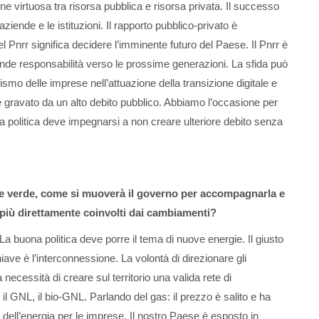
ne virtuosa tra risorsa pubblica e risorsa privata. Il successo
ziende e le istituzioni. Il rapporto pubblico-privato è
del Pnrr significa decidere l’imminente futuro del Paese. Il Pnrr è
rande responsabilità verso le prossime generazioni. La sfida può
ismo delle imprese nell’attuazione della transizione digitale e
se gravato da un alto debito pubblico. Abbiamo l’occasione per
, la politica deve impegnarsi a non creare ulteriore debito senza
one verde, come si muoverà il governo per accompagnarla e
 più direttamente coinvolti dai cambiamenti?
a buona politica deve porre il tema di nuove energie. Il giusto
ave è l’interconnessione. La volontà di direzionare gli
a necessità di creare sul territorio una valida rete di
l GNL, il bio-GNL. Parlando del gas: il prezzo è salito e ha
to dell’energia per le imprese. Il nostro Paese è esposto in