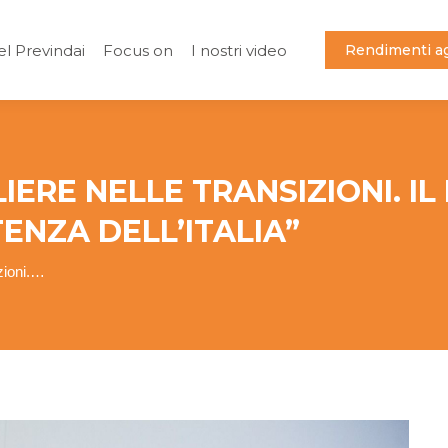
el Previndai
Focus on
I nostri video
Rendimenti ag
el Previndai
Focus on
I nostri video
Rendimenti ag
IERE NELLE TRANSIZIONI. IL
ENZA DELL’ITALIA”
izioni.…