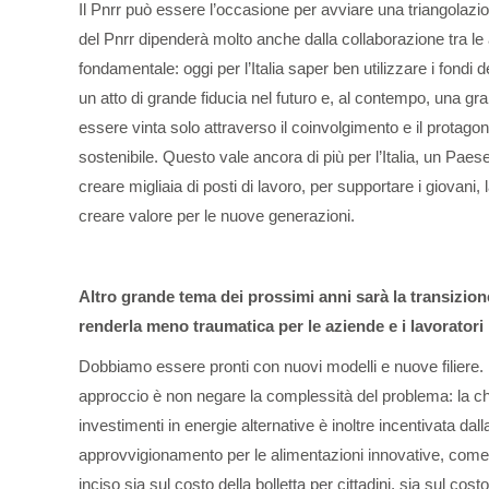
Il Pnrr può essere l’occasione per avviare una triangolazio
del Pnrr dipenderà molto anche dalla collaborazione tra le a
fondamentale: oggi per l’Italia saper ben utilizzare i fondi 
un atto di grande fiducia nel futuro e, al contempo, una g
essere vinta solo attraverso il coinvolgimento e il protagon
sostenibile. Questo vale ancora di più per l’Italia, un Pae
creare migliaia di posti di lavoro, per supportare i giovani
creare valore per le nuove generazioni.
Altro grande tema dei prossimi anni sarà la transizi
renderla meno traumatica per le aziende e i lavoratori
Dobbiamo essere pronti con nuovi modelli e nuove filiere. L
approccio è non negare la complessità del problema: la chi
investimenti in energie alternative è inoltre incentivata dall
approvvigionamento per le alimentazioni innovative, come i
inciso sia sul costo della bolletta per cittadini, sia sul cos