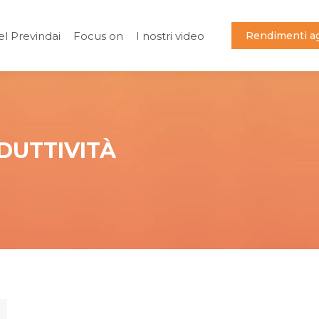
el Previndai
Focus on
I nostri video
Rendimenti ag
el Previndai
Focus on
I nostri video
Rendimenti ag
DUTTIVITÀ