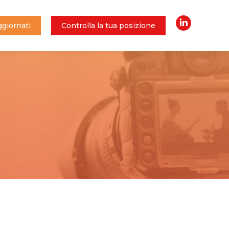
giornati
Controlla la tua posizione
Linkedin
giornati
Controlla la tua posizione
Linkedin