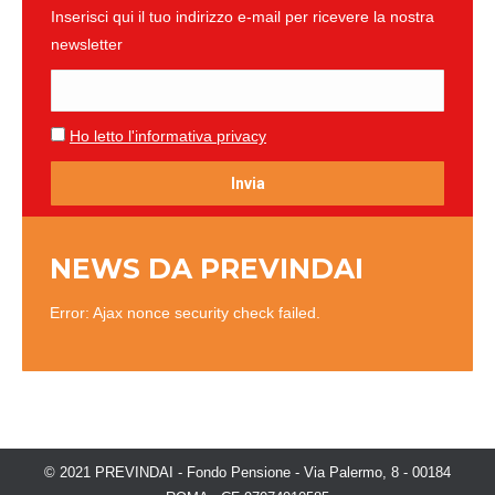
Inserisci qui il tuo indirizzo e-mail per ricevere la nostra
newsletter
Ho letto l'informativa privacy
NEWS DA PREVINDAI
Error: Ajax nonce security check failed.
© 2021 PREVINDAI - Fondo Pensione - Via Palermo, 8 - 00184