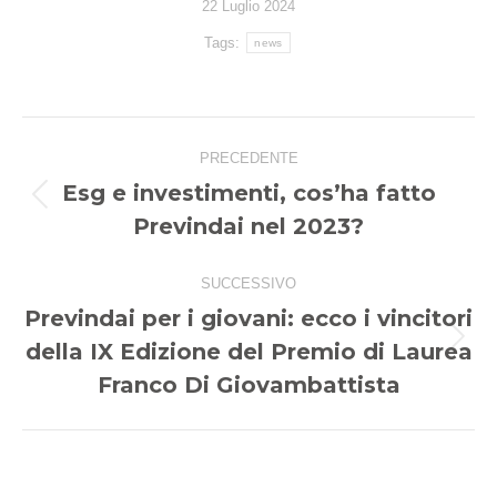
22 Luglio 2024
Tags:
news
Naviga
PRECEDENTE
tra
Esg e investimenti, cos’ha fatto
i
Post
Previndai nel 2023?
precedente:
post
SUCCESSIVO
Previndai per i giovani: ecco i vincitori
della IX Edizione del Premio di Laurea
Prossimo
post:
Franco Di Giovambattista