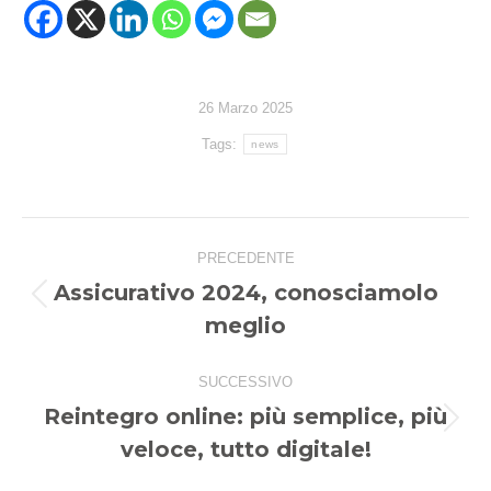
26 Marzo 2025
Tags:
news
Naviga
PRECEDENTE
tra
Assicurativo 2024, conosciamolo
i
Post
meglio
precedente:
post
SUCCESSIVO
Reintegro online: più semplice, più
Prossimo
veloce, tutto digitale!
post: