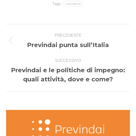
Tags:
commento
Naviga
PRECEDENTE
tra
Previndai punta sull’Italia
Post
i
precedente:
post
SUCCESSIVO
Previndai e le politiche di impegno:
Prossimo
quali attività, dove e come?
post: