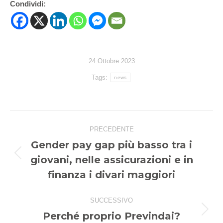
Condividi:
24 Ottobre 2023
Tags:
news
Naviga
PRECEDENTE
tra
Gender pay gap più basso tra i
i
giovani, nelle assicurazioni e in
Post
post
precedente:
finanza i divari maggiori
SUCCESSIVO
Perché proprio Previndai?
Prossimo