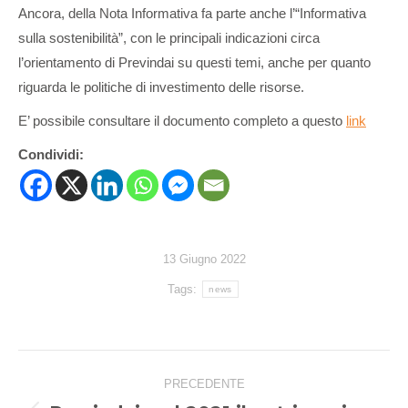
Ancora, della Nota Informativa fa parte anche l’“Informativa
sulla sostenibilità”, con le principali indicazioni circa
l’orientamento di Previndai su questi temi, anche per quanto
riguarda le politiche di investimento delle risorse.
E’ possibile consultare il documento completo a questo
link
Condividi:
13 Giugno 2022
Tags:
news
Naviga
PRECEDENTE
tra