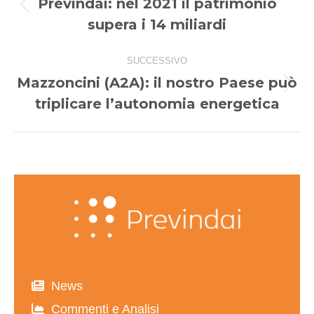
Previndai: nel 2021 il patrimonio
i
Post
supera i 14 miliardi
precedente:
post
SUCCESSIVO
Mazzoncini (A2A): il nostro Paese può
Prossimo
triplicare l’autonomia energetica
post:
News
Commenti e Analisi