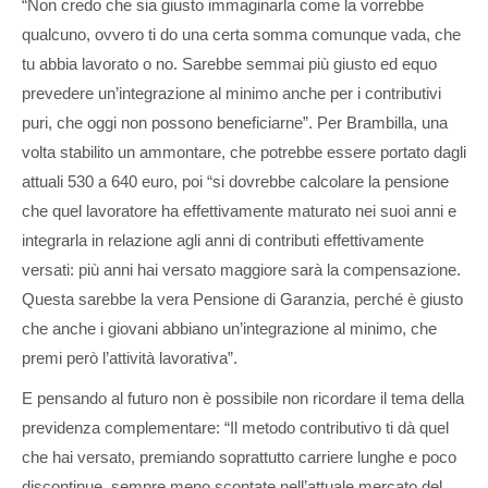
“Non credo che sia giusto immaginarla come la vorrebbe
qualcuno, ovvero ti do una certa somma comunque vada, che
tu abbia lavorato o no. Sarebbe semmai più giusto ed equo
prevedere un’integrazione al minimo anche per i contributivi
puri, che oggi non possono beneficiarne”. Per Brambilla, una
volta stabilito un ammontare, che potrebbe essere portato dagli
attuali 530 a 640 euro, poi “si dovrebbe calcolare la pensione
che quel lavoratore ha effettivamente maturato nei suoi anni e
integrarla in relazione agli anni di contributi effettivamente
versati: più anni hai versato maggiore sarà la compensazione.
Questa sarebbe la vera Pensione di Garanzia, perché è giusto
che anche i giovani abbiano un’integrazione al minimo, che
premi però l’attività lavorativa”.
E pensando al futuro non è possibile non ricordare il tema della
previdenza complementare: “Il metodo contributivo ti dà quel
che hai versato, premiando soprattutto carriere lunghe e poco
discontinue, sempre meno scontate nell’attuale mercato del