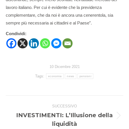
lavoro italiano. Per cui è evidente che la previdenza
complementare, che da noi è ancora una cenerentola, sia
sempre più necessaria ai cittadini e al Paese”.
Condividi:
10 Dicembre 2021
Tags:
economia
news
pensioni
Naviga
SUCCESSIVO
tra
INVESTIMENTI: L’Illusione della
i
Prossimo
liquidità
post: