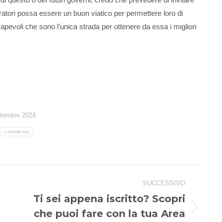
oratori possa essere un buon viatico per permettere loro di
pevoli che sono l’unica strada per ottenere da essa i migliori
ttembre 2024
:
commento
SUCCESSIVO
Ti sei appena iscritto? Scopri
che puoi fare con la tua Area
Prossimo