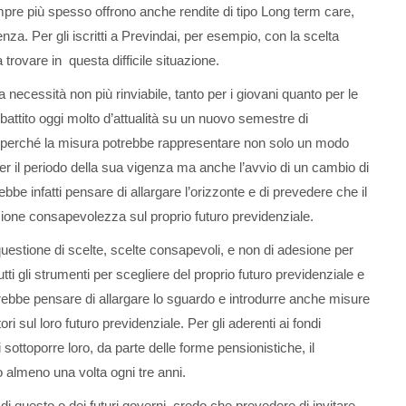
sempre più spesso offrono anche rendite di tipo Long term care,
nza. Per gli iscritti a Previndai, per esempio, con la scelta
 trovare in questa difficile situazione.
cessità non più rinviabile, tanto per i giovani quanto per le
battito oggi molto d’attualità su un nuovo semestre di
o perché la misura potrebbe rappresentare non solo un modo
er il periodo della sua vigenza ma anche l’avvio di un cambio di
be infatti pensare di allargare l’orizzonte e di prevedere che il
ione consapevolezza sul proprio futuro previdenziale.
estione di scelte, scelte consapevoli, e non di adesione per
tti gli strumenti per scegliere del proprio futuro previdenziale e
trebbe pensare di allargare lo sguardo e introdurre anche misure
ri sul loro futuro previdenziale. Per gli aderenti ai fondi
 sottoporre loro, da parte delle forme pensionistiche, il
o almeno una volta ogni tre anni.
di questo o dei futuri governi, credo che prevedere di invitare