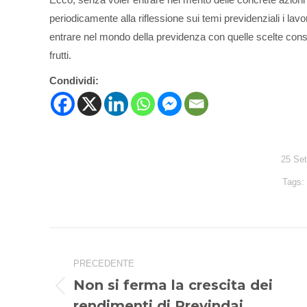
periodicamente alla riflessione sui temi previdenziali i lav
entrare nel mondo della previdenza con quelle scelte consa
frutti.
Condividi:
25 Se
Tags
Naviga
tra
PRECEDENTE
i
Non si ferma la crescita dei
Post
rendimenti di Previndai