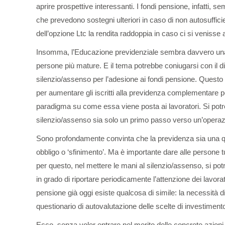
aprire prospettive interessanti. I fondi pensione, infatti, 
che prevedono sostegni ulteriori in caso di non autosufficie
dell’opzione Ltc la rendita raddoppia in caso ci si venisse a
Insomma, l’Educazione previdenziale sembra davvero una ne
persone più mature. E il tema potrebbe coniugarsi con il di
silenzio/assenso per l’adesione ai fondi pensione. Quest
per aumentare gli iscritti alla previdenza complementare p
paradigma su come essa viene posta ai lavoratori. Si potreb
silenzio/assenso sia solo un primo passo verso un’operaz
Sono profondamente convinta che la previdenza sia una qu
obbligo o ‘sfinimento’. Ma è importante dare alle persone tu
per questo, nel mettere le mani al silenzio/assenso, si po
in grado di riportare periodicamente l’attenzione dei lavorato
pensione già oggi esiste qualcosa di simile: la necessità di
questionario di autovalutazione delle scelte di investiment
Ecco, senza voler entrare nel merito delle concrete azioni 