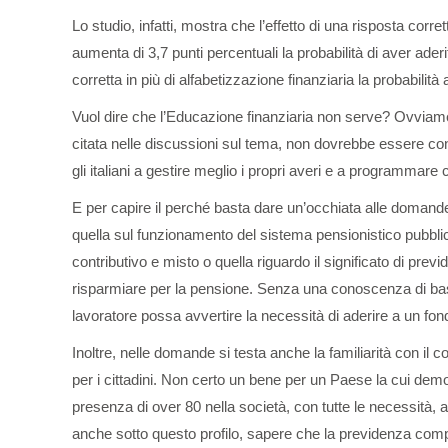
Lo studio, infatti, mostra che l’effetto di una risposta corr
aumenta di 3,7 punti percentuali la probabilità di aver ad
corretta in più di alfabetizzazione finanziaria la probabilità
Vuol dire che l’Educazione finanziaria non serve? Ovviam
citata nelle discussioni sul tema, non dovrebbe essere con
gli italiani a gestire meglio i propri averi e a programmare 
E per capire il perché basta dare un’occhiata alle domand
quella sul funzionamento del sistema pensionistico pubblic
contributivo e misto o quella riguardo il significato di pre
risparmiare per la pensione. Senza una conoscenza di base
lavoratore possa avvertire la necessità di aderire a un fo
Inoltre, nelle domande si testa anche la familiarità con il 
per i cittadini. Non certo un bene per un Paese la cui de
presenza di over 80 nella società, con tutte le necessità,
anche sotto questo profilo, sapere che la previdenza com