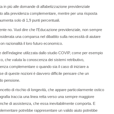
etta in più alle domande di alfabetizzazione previdenziale
erito alla previdenza complementare, mentre per una risposta
 aumenta solo di 1,9 punti percentuali.
ente no. Vuol dire che l’Educazione previdenziale, non sempre
siderata una comparsa nel dibattito sulla necessità di aiutare
con razionalità il loro futuro economico.
e dell’indagine utilizzata dallo studio COVIP, come per esempio
o, che valuta la conoscenza dei sistemi retributivo,
videnza complementare o quando sia il caso di iniziare a
 di queste nozioni è davvero difficile pensare che un
ndo pensione.
concetto di rischio di longevità, che appare particolarmente ostico
mografia traccia una linea retta verso una sempre maggiore
 anche di assistenza, che essa inevitabilmente comporta. E
plementare potrebbe rappresentare un valido aiuto potrebbe