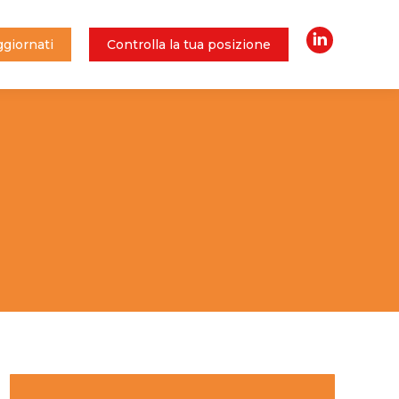
giornati
Controlla la tua posizione
Linkedin
giornati
Controlla la tua posizione
Linkedin