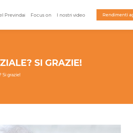
el Previndai
Focus on
I nostri video
Rendimenti ag
el Previndai
Focus on
I nostri video
Rendimenti ag
IALE? SI GRAZIE!
 Si grazie!