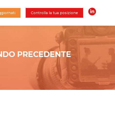
giornati
Controlla la tua posizione
Linkedin
giornati
Controlla la tua posizione
Linkedin
ONDO PRECEDENTE