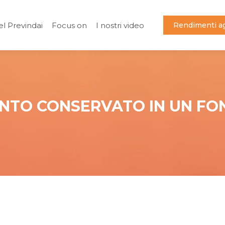
el Previndai
Focus on
I nostri video
Rendimenti ag
el Previndai
Focus on
I nostri video
Rendimenti ag
NTO CONSERVATO IN UN F